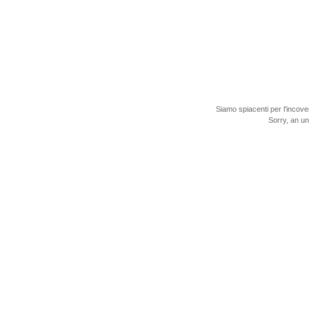
Siamo spiacenti per l'incove
Sorry, an u