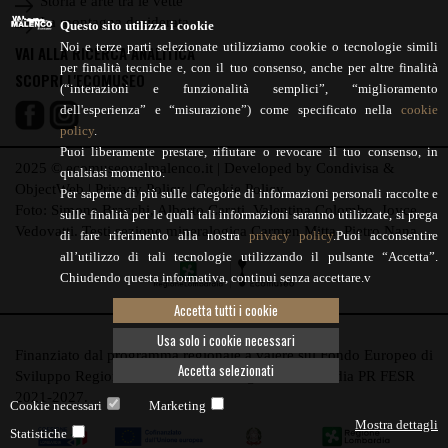
Storia e arte tra le vette
La montagna desiderata
Questo sito utilizza i cookie
Noi e terze parti selezionate utilizziamo cookie o tecnologie simili
VAI ALLA RICERCA ANALITICA
per finalità tecniche e, con il tuo consenso, anche per altre finalità
SCOPRI L'ECOMUSEO
(“interazioni e funzionalità semplici”, “miglioramento
dell'esperienza” e “misurazione”) come specificato nella
cookie
policy
.
Puoi liberamente prestare, rifiutare o revocare il tuo consenso, in
2025 © ecomuseovalmalenco.it | Developed by
Condivisa
&
qualsiasi momento.
ObjectWeb
|
Privacy Policy
|
Cookie Policy
Per saperne di più sulle categorie di informazioni personali raccolte e
Foto: Simone Bracchi, Alberto Carati, Valentina Colombo, Joyce
sulle finalità per le quali tali informazioni saranno utilizzate, si prega
Vedovatti. Testi sezione mineralogica Carmen Mitta, Pietro Nana.
di fare riferimento alla nostra
privacy policy
.Puoi acconsentire
all’utilizzo di tali tecnologie utilizzando il pulsante “Accetta”.
Chiudendo questa informativa, continui senza accettare.v
Accetta tutti i cookie
Usa solo i cookie necessari
Finanziato dal programma regionale a valere sul Fondo Europeo di
Accetta selezionati
Sviluppo Regionale 2021/2027 di Regione Lombardia PR FESR
2021-2027.
Cookie necessari
Marketing
Mostra dettagli
Statistiche