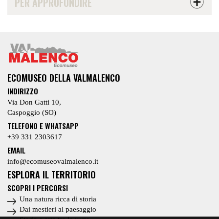
PER APPROFONDIRE
PATRI
IMMAT
LUOGHI
CULTU
EVENTI
MAPPA
ECOMUSEO DELLA VALMALENCO
COMUN
INDIRIZZO
Via Don Gatti 10,
Caspoggio (SO)
TELEFONO E WHATSAPP
+39 331 2303617
EMAIL
info@ecomuseovalmalenco.it
ESPLORA IL TERRITORIO
SCOPRI I PERCORSI
Una natura ricca di storia
Dai mestieri al paesaggio