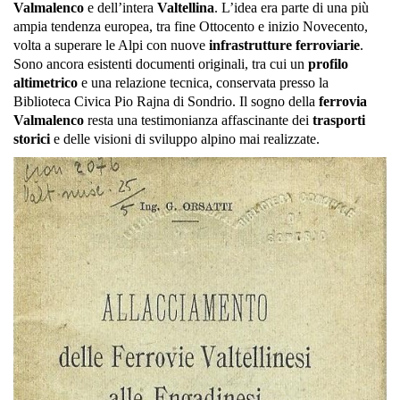
Valmalenco
e dell’intera
Valtellina
. L’idea era parte di una più
ampia tendenza europea, tra fine Ottocento e inizio Novecento,
volta a superare le Alpi con nuove
infrastrutture ferroviarie
.
Sono ancora esistenti documenti originali, tra cui un
profilo
altimetrico
e una relazione tecnica, conservata presso la
Biblioteca Civica Pio Rajna di Sondrio. Il sogno della
ferrovia
Valmalenco
resta una testimonianza affascinante dei
trasporti
storici
e delle visioni di sviluppo alpino mai realizzate.
HOME
LA
VALMA
L'ECO
I PERC
DELL'
Perc