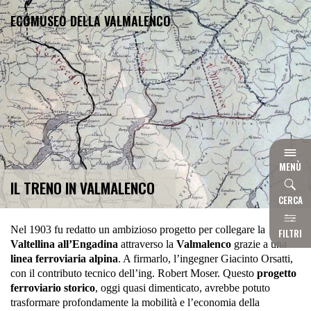
ECOMUSEO DELLA VALMALENCO
MENÙ
IL TRENO IN VALMALENCO
CERCA
Nel 1903 fu redatto un ambizioso progetto per collegare la
FILTRI
Valtellina all’Engadina
attraverso la
Valmalenco
grazie a una
linea ferroviaria alpina
. A firmarlo, l’ingegner Giacinto Orsatti,
con il contributo tecnico dell’ing. Robert Moser. Questo
progetto
ferroviario storico
, oggi quasi dimenticato, avrebbe potuto
trasformare profondamente la mobilità e l’economia della