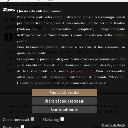
DES
Storia e arte tra le vette
PATRI
La montagna desiderata
Questo sito utilizza i cookie
IMMAT
Noi e terze parti selezionate utilizziamo cookie o tecnologie simili
VAI ALLA RICERCA ANALITICA
LUOGHI
per finalità tecniche e, con il tuo consenso, anche per altre finalità
SCOPRI L'ECOMUSEO
CULTU
(“interazioni e funzionalità semplici”, “miglioramento
dell'esperienza” e “misurazione”) come specificato nella
cookie
EVENTI
policy
.
MAPPA
Puoi liberamente prestare, rifiutare o revocare il tuo consenso, in
COMUN
2025 © ecomuseovalmalenco.it | Developed by
Condivisa
&
qualsiasi momento.
ObjectWeb
|
Privacy Policy
|
Cookie Policy
Per saperne di più sulle categorie di informazioni personali raccolte e
Foto: Simone Bracchi, Alberto Carati, Valentina Colombo, Joyce
sulle finalità per le quali tali informazioni saranno utilizzate, si prega
Vedovatti. Testi sezione mineralogica Carmen Mitta, Pietro Nana.
di fare riferimento alla nostra
privacy policy
.Puoi acconsentire
all’utilizzo di tali tecnologie utilizzando il pulsante “Accetta”.
Chiudendo questa informativa, continui senza accettare.v
Accetta tutti i cookie
Usa solo i cookie necessari
Finanziato dal programma regionale a valere sul Fondo Europeo di
Accetta selezionati
Sviluppo Regionale 2021/2027 di Regione Lombardia PR FESR
2021-2027.
Cookie necessari
Marketing
Mostra dettagli
Statistiche