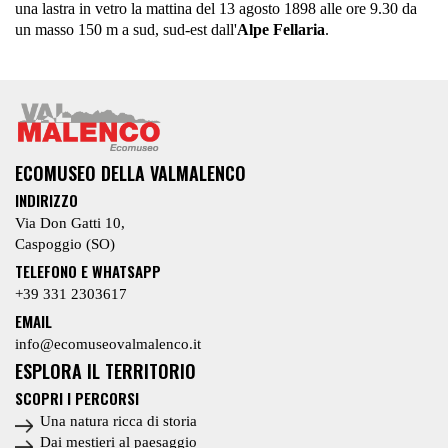
Perc
una lastra in vetro la mattina del 13 agosto 1898 alle ore 9.30 da
cultu
un masso 150 m a sud, sud-est dall'
Alpe Fellaria
.
STO
ART
VET
Perc
etno
DAI
ECOMUSEO DELLA VALMALENCO
MES
PAE
INDIRIZZO
Perc
Via Don Gatti 10,
natur
Caspoggio (SO)
mine
TELEFONO E WHATSAPP
UN
+39 331 2303617
NA
EMAIL
RIC
STO
info@ecomuseovalmalenco.it
Perc
ESPLORA IL TERRITORIO
turi
SCOPRI I PERCORSI
LA
Una natura ricca di storia
MO
Dai mestieri al paesaggio