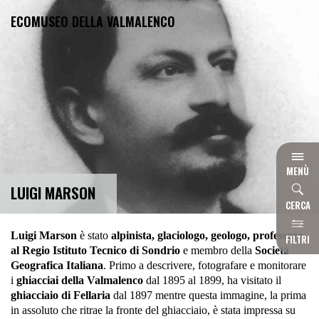
ECOMUSEO DELLA VALMALENCO
MENÙ
LUIGI MARSON
CERCA
HOME
LA
Luigi Marson
è stato
alpinista, glaciologo, geologo, professore
FILTRI
VALMA
al Regio Istituto Tecnico di Sondrio
e membro della
Società
Geografica Italiana
. Primo a descrivere, fotografare e monitorare
L'ECO
i
ghiacciai della Valmalenco
dal 1895 al 1899, ha visitato il
I PERC
ghiacciaio di Fellaria
dal 1897 mentre questa immagine, la prima
DELL'
in assoluto che ritrae la fronte del ghiacciaio, è stata impressa su